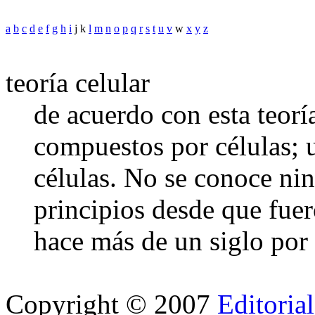
a
b
c
d
e
f
g
h
i
j k
l
m
n
o
p
q
r
s
t
u
v
w
x
y
z
teoría celular
de acuerdo con esta teoría
compuestos por células; u
células. No se conoce ni
principios desde que fue
hace más de un siglo por
Copyright © 2007
Editoria