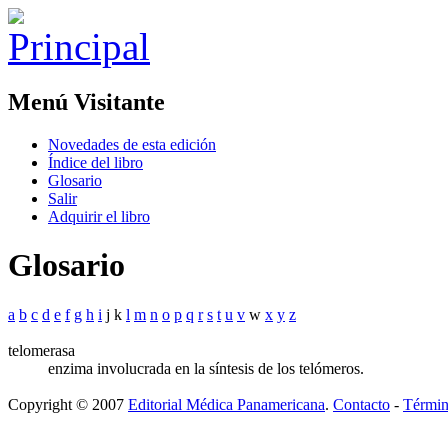
Menú Visitante
Novedades de esta edición
Índice del libro
Glosario
Salir
Adquirir el libro
Glosario
a
b
c
d
e
f
g
h
i
j k
l
m
n
o
p
q
r
s
t
u
v
w
x
y
z
telomerasa
enzima involucrada en la síntesis de los telómeros.
Copyright © 2007
Editorial Médica Panamericana
.
Contacto
-
Términ