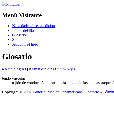
Menú Visitante
Novedades de esta edición
Índice del libro
Glosario
Salir
Adquirir el libro
Glosario
a
b
c
d
e
f
g
h
i
j k
l
m
n
o
p
q
r
s
t
u
v
w
x
y
z
tejido vascular
tejido de conducción de sustancias típico de las plantas traqueo
Copyright © 2007
Editorial Médica Panamericana
.
Contacto
-
Términ