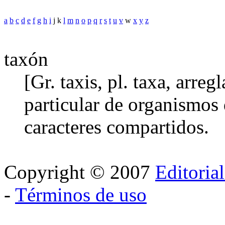
a
b
c
d
e
f
g
h
i
j k
l
m
n
o
p
q
r
s
t
u
v
w
x
y
z
taxón
[Gr. taxis, pl. taxa, arre
particular de organismos 
caracteres compartidos.
Copyright © 2007
Editoria
-
Términos de uso