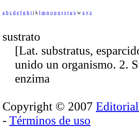
a
b
c
d
e
f
g
h
i
j k
l
m
n
o
p
q
r
s
t
u
v
w
x
y
z
sustrato
[Lat. substratus, esparcid
unido un organismo. 2. Su
enzima
Copyright © 2007
Editoria
-
Términos de uso