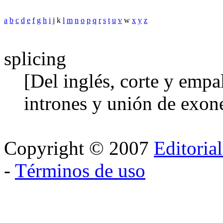
a
b
c
d
e
f
g
h
i
j k
l
m
n
o
p
q
r
s
t
u
v
w
x
y
z
splicing
[Del inglés, corte y emp
intrones y unión de exo
Copyright © 2007
Editoria
-
Términos de uso