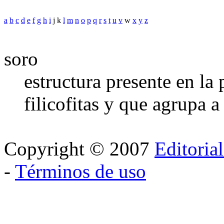
a
b
c
d
e
f
g
h
i
j k
l
m
n
o
p
q
r
s
t
u
v
w
x
y
z
soro
estructura presente en la p
filicofitas y que agrupa a
Copyright © 2007
Editoria
-
Términos de uso