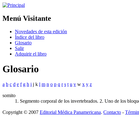
Menú Visitante
Novedades de esta edición
Índice del libro
Glosario
Salir
Adquirir el libro
Glosario
a
b
c
d
e
f
g
h
i
j k
l
m
n
o
p
q
r
s
t
u
v
w
x
y
z
somito
1. Segmento corporal de los invertebrados. 2. Uno de los bloque
Copyright © 2007
Editorial Médica Panamericana
.
Contacto
-
Términ