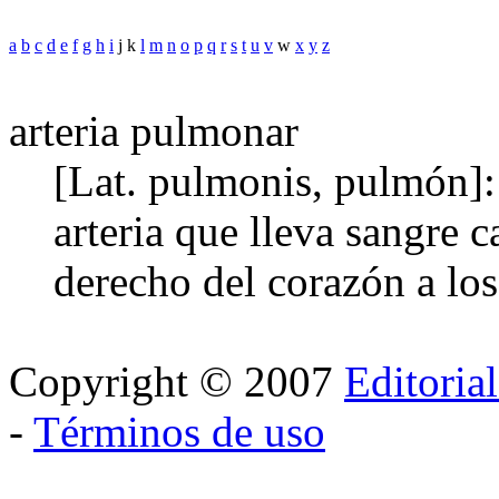
a
b
c
d
e
f
g
h
i
j k
l
m
n
o
p
q
r
s
t
u
v
w
x
y
z
arteria pulmonar
[Lat. pulmonis, pulmón]: 
arteria que lleva sangre 
derecho del corazón a lo
Copyright © 2007
Editoria
-
Términos de uso