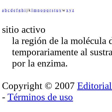
a
b
c
d
e
f
g
h
i
j k
l
m
n
o
p
q
r
s
t
u
v
w
x
y
z
sitio activo
la región de la molécula
temporariamente al sustra
por la enzima.
Copyright © 2007
Editoria
-
Términos de uso